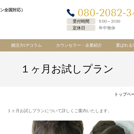
080-2082-3
ン全国対応）
受付時間
11:00～21:00
定休日
年中無休
婚活力UPコラム
カウンセラー・企業紹介
選ばれる
１ヶ月お試しプラン
トップペ
１ヶ月お試しプランについて詳しくご案内いたします。