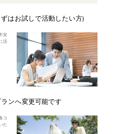
ずはお試しで活動したい方)
不安
に活
プランへ変更可能です
各コ
いた