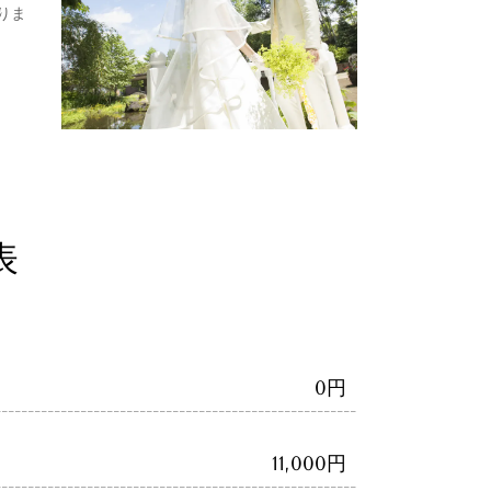
りま
表
0円
11,000円