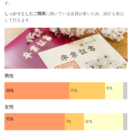
す。
しっかりとしたご職業
に就いている会員が多いため、紹介も安心
して行えます。
男性
11％
56%
17％
女性
73%
7%
12％