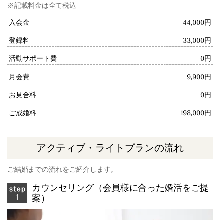
※記載料金は全て税込
入会金
44,000円
登録料
33,000円
活動サポート費
0円
月会費
9,900円
お見合料
0円
ご成婚料
198,000円
アクティブ・ライトプランの流れ
ご結婚までの流れをご紹介します。
カウンセリング（会員様に合った婚活をご提
案）