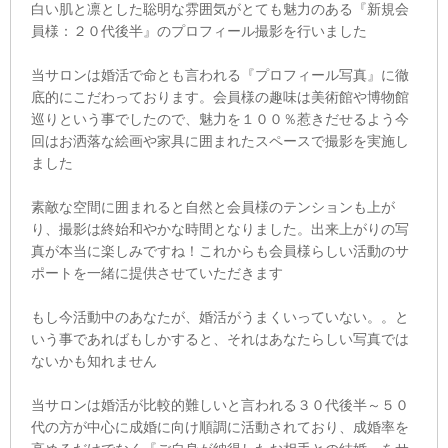
白い肌と凛とした聡明な雰囲気がとても魅力のある『新規会
員様：２０代後半』のプロフィール撮影を行いました
当サロンは婚活で命とも言われる『プロフィール写真』に徹
底的にこだわっております。会員様の趣味は美術館や博物館
巡りという事でしたので、魅力を１００％惹きだせるよう今
回はお洒落な絵画や家具に囲まれたスペースで撮影を実施し
ました
素敵な空間に囲まれると自然と会員様のテンションも上が
り、撮影は終始和やかな時間となりました。出来上がりの写
真が本当に楽しみですね！これからも会員様らしい活動のサ
ポートを一緒に提供させていただきます
もし今活動中のあなたが、婚活がうまくいっていない。。と
いう事であればもしかすると、それはあなたらしい写真では
ないかも知れません
当サロンは婚活が比較的難しいと言われる３０代後半～５０
代の方が中心に成婚に向け順調に活動されており、成婚率を