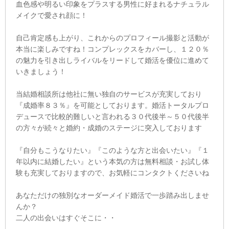
血色感や明るい印象をプラスする男性に好まれるナチュラル
メイクで愛され顔に！
自己肯定感も上がり、これからのプロフィール撮影と活動が
本当に楽しみですね！コンプレックスをカバーし、１２０％
の魅力を引き出しライバルをリードして婚活を優位に進めて
いきましょう！
当結婚相談所は他社に無い独自のサービスが充実しており
『成婚率８３％』を可能としております。婚活トータルプロ
デュースで比較的難しいと言われる３０代後半～５０代後半
の方々が続々と婚約・成婚のステージに突入しております
『自分もこうなりたい』『このような方と出会いたい』『１
年以内に結婚したい』という本気の方は無料相談・お試し体
験も充実しておりますので、お気軽にコンタクトくださいね
あなただけの独別なオーダーメイド婚活で一歩踏み出しませ
んか？
二人の出会いはすぐそこに・・