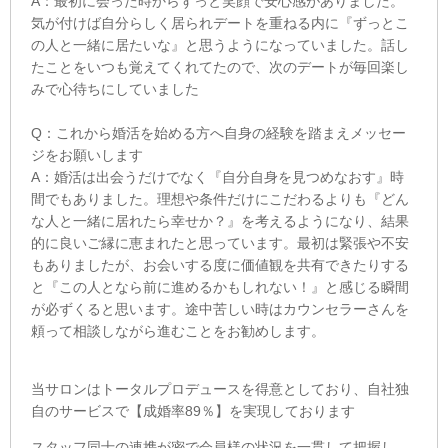
A：最初に会った時からずっと笑顔で安心感がありました。
気が付けば自分らしく居られデートを重ねる内に『ずっとこ
の人と一緒に居たいな』と思うようになっていました。話し
たことをいつも覚えてくれてたので、次のデートが毎回楽し
みで心待ちにしていました
Q：これから婚活を始める方へ自身の経験を踏まえメッセー
ジをお願いします
A：婚活は出会うだけでなく『自分自身を見つめなおす』時
間でもありました。理想や条件だけにこだわるよりも『どん
な人と一緒に居れたら幸せか？』を考えるようになり、結果
的に良いご縁に恵まれたと思っています。最初は緊張や不安
もありましたが、お会いする度に価値観を共有できたりする
と『この人となら前に進めるかもしれない！』と感じる瞬間
が必ずくると思います。途中苦しい時はカウンセラーさんを
頼って相談しながら進むことをお勧めします。
当サロンはトータルプロデュースを得意としており、自社独
自のサービスで【成婚率89％】を実現しております
スタッフ同士の連携が密で会員様の状況を一貫して把握し、